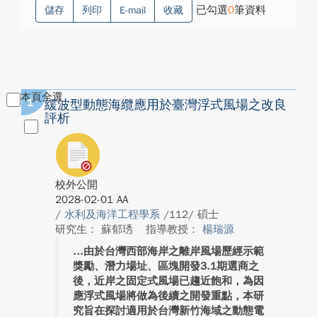
已勾選
0
筆資料
儲存
列印
E-mail
收藏
本頁全選
1
緩波型動態海纜應用於臺灣浮式風場之改良
評析
校外公開
2028-02-01 AA
/
水利及海洋工程學系
/112/ 碩士
研究生： 蘇郁琇
指導教授：
楊瑞源
由於台灣西部海岸之離岸風場歷經示範
獎勵、潛力場址、區塊開發3.1期選商之
後，近岸之固定式風場已趨近飽和，為因
應浮式風場將做為後續之開發重點，本研
究旨在探討適用於台灣新竹海域之動態電