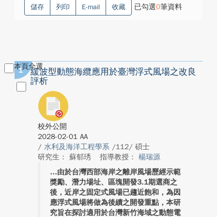
已勾選
0
筆資料
儲存
列印
E-mail
收藏
本頁全選
1
緩波型動態海纜應用於臺灣浮式風場之改良
評析
校外公開
2028-02-01 AA
/
水利及海洋工程學系
/112/ 碩士
研究生： 蘇郁琇
指導教授：
楊瑞源
由於台灣西部海岸之離岸風場歷經示範
獎勵、潛力場址、區塊開發3.1期選商之
後，近岸之固定式風場已趨近飽和，為因
應浮式風場將做為後續之開發重點，本研
究旨在探討適用於台灣新竹海域之動態電