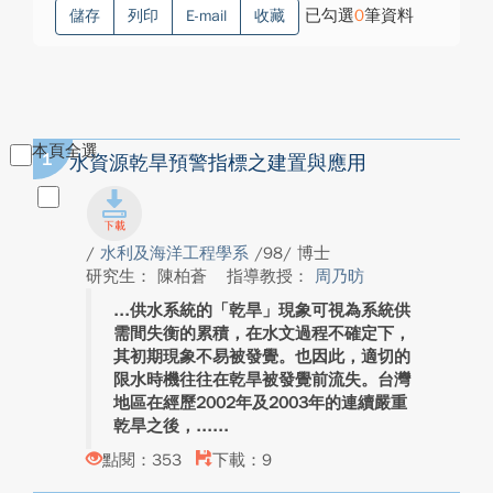
已勾選
0
筆資料
儲存
列印
E-mail
收藏
本頁全選
1
水資源乾旱預警指標之建置與應用
/
水利及海洋工程學系
/98/ 博士
研究生： 陳柏蒼
指導教授：
周乃昉
供水系統的「乾旱」現象可視為系統供
需間失衡的累積，在水文過程不確定下，
其初期現象不易被發覺。也因此，適切的
限水時機往往在乾旱被發覺前流失。台灣
地區在經歷2002年及2003年的連續嚴重
乾旱之後，...
點閱：353
下載：9