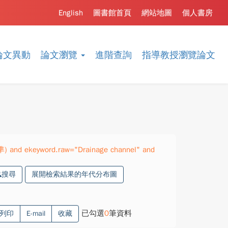
English
圖書館首頁
網站地圖
個人書房
論文異動
論文瀏覽
進階查詢
指導教授瀏覽論文
準) and ekeyword.raw="Drainage channel" and
搜尋
展開檢索結果的年代分布圖
已勾選
0
筆資料
列印
E-mail
收藏