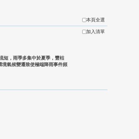
本頁全選
加入清單
流短，雨季多集中於夏季，豐枯
環境氣候變遷致使極端降雨事件頻