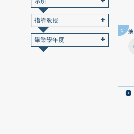
系所
指導教授
1
抽
畢業學年度
1