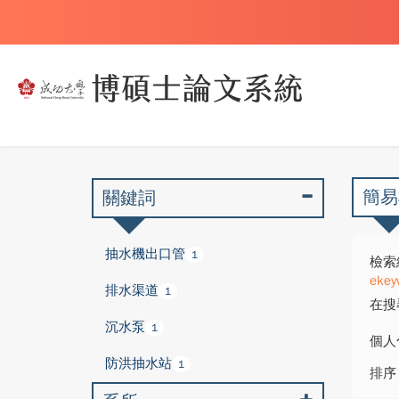
簡易
關鍵詞
抽水機出口管
1
檢索
ekey
排水渠道
1
在搜
沉水泵
1
個人
防洪抽水站
1
排序