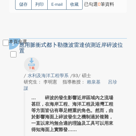
已勾選
0
筆資料
儲存
列印
E-mail
收藏
本頁全選
1
應用脈衝式都卜勒微波雷達偵測近岸碎波位
置
/
水利及海洋工程學系
/93/ 碩士
研究生： 李明憲
指導教授：
賴泉基
呂珍
謀
碎波的發生影響近岸區域內之流場
甚巨，在海岸工程、海洋工程及港灣工程
等方面皆佔有舉足輕重的角色。然而，由
於影響海面上碎波發生之機制過於複雜，
一直以來均無合適的理論及工具可以用來
得知海面上實際發...