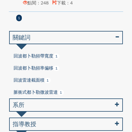
點閱：248
下載：4
1
關鍵詞
回波都卜勒頻帶寬度
1
回波都卜勒頻率偏移
1
回波雷達截面積
1
脈衝式都卜勒微波雷達
1
系所
指導教授