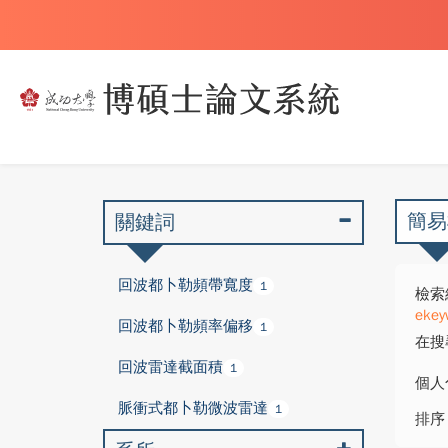
簡易
關鍵詞
回波都卜勒頻帶寬度
1
檢索
ekey
回波都卜勒頻率偏移
1
在搜
回波雷達截面積
1
個人
脈衝式都卜勒微波雷達
1
排序