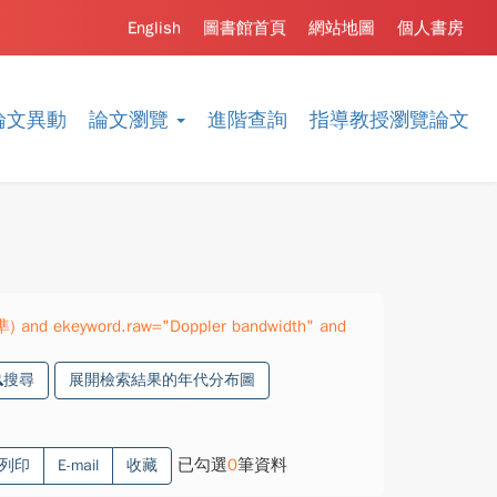
English
圖書館首頁
網站地圖
個人書房
論文異動
論文瀏覽
進階查詢
指導教授瀏覽論文
準) and ekeyword.raw="Doppler bandwidth" and
搜尋
展開檢索結果的年代分布圖
已勾選
0
筆資料
列印
E-mail
收藏