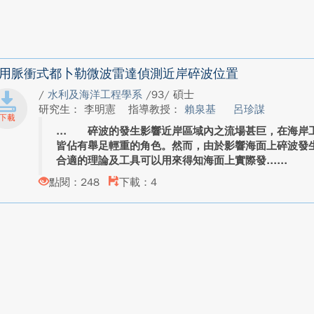
用脈衝式都卜勒微波雷達偵測近岸碎波位置
/
水利及海洋工程學系
/93/ 碩士
研究生： 李明憲
指導教授：
賴泉基
呂珍謀
碎波的發生影響近岸區域內之流場甚巨，在海岸工
皆佔有舉足輕重的角色。然而，由於影響海面上碎波發
合適的理論及工具可以用來得知海面上實際發...
點閱：248
下載：4