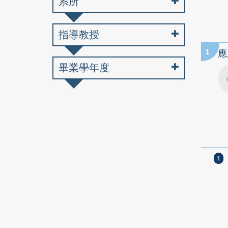
系所
指導教授
1
應
畢業學年度
1