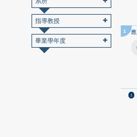
系所
指導教授
1
應
畢業學年度
1