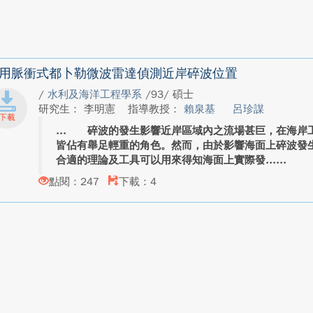
用脈衝式都卜勒微波雷達偵測近岸碎波位置
/
水利及海洋工程學系
/93/ 碩士
研究生： 李明憲
指導教授：
賴泉基
呂珍謀
碎波的發生影響近岸區域內之流場甚巨，在海岸工
皆佔有舉足輕重的角色。然而，由於影響海面上碎波發
合適的理論及工具可以用來得知海面上實際發...
點閱：247
下載：4