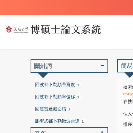
簡易
關鍵詞
回波都卜勒頻帶寬度
1
檢索
ekey
回波都卜勒頻率偏移
1
在搜
回波雷達截面積
1
個人
脈衝式都卜勒微波雷達
1
排序