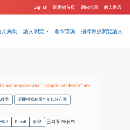
English
圖書館首頁
網站地圖
個人書房
論文異動
論文瀏覽
進階查詢
指導教授瀏覽論文
準) and ekeyword.raw="Doppler bandwidth" and
搜尋
展開檢索結果的年代分布圖
已勾選
0
筆資料
列印
E-mail
收藏