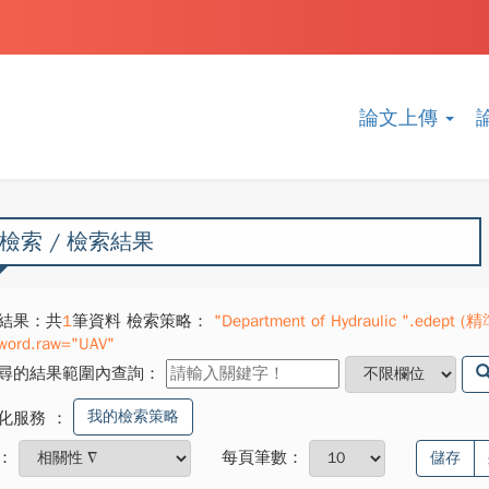
論文上傳
檢索 / 檢索結果
結果：共
1
筆資料 檢索策略：
"Department of Hydraulic ".edept (精準
word.raw="UAV"
尋的結果範圍內查詢：
我的檢索策略
化服務
：
：
每頁筆數：
儲存