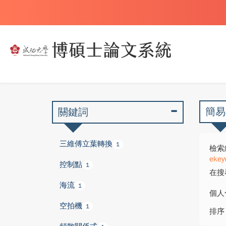
簡易
關鍵詞
三維傅立葉轉換
1
檢索
ekey
控制點
1
在搜
海流
1
個人
空拍機
1
排序