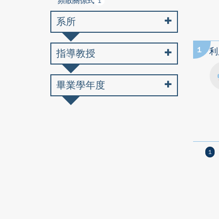
頻散關係式
1
系所
1
利
指導教授
畢業學年度
1