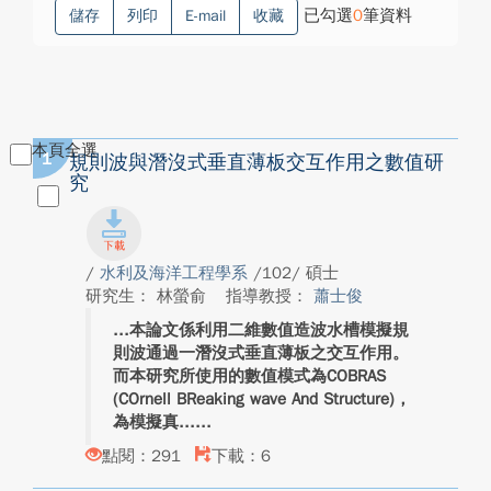
已勾選
0
筆資料
儲存
列印
E-mail
收藏
本頁全選
1
規則波與潛沒式垂直薄板交互作用之數值研
究
/
水利及海洋工程學系
/102/ 碩士
研究生： 林螢俞
指導教授：
蕭士俊
本論文係利用二維數值造波水槽模擬規
則波通過一潛沒式垂直薄板之交互作用。
而本研究所使用的數值模式為COBRAS
(COrnell BReaking wave And Structure)，
為模擬真...
點閱：291
下載：6