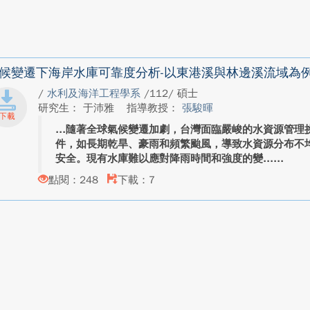
候變遷下海岸水庫可靠度分析-以東港溪與林邊溪流域為
/
水利及海洋工程學系
/112/ 碩士
研究生： 于沛雅
指導教授：
張駿暉
隨著全球氣候變遷加劇，台灣面臨嚴峻的水資源管理
件，如長期乾旱、豪雨和頻繁颱風，導致水資源分布不
安全。現有水庫難以應對降雨時間和強度的變...
點閱：248
下載：7