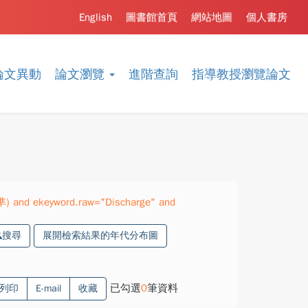
English
圖書館首頁
網站地圖
個人書房
論文異動
論文瀏覽
進階查詢
指導教授瀏覽論文
準) and ekeyword.raw="Discharge" and
搜尋
展開檢索結果的年代分布圖
已勾選
0
筆資料
列印
E-mail
收藏