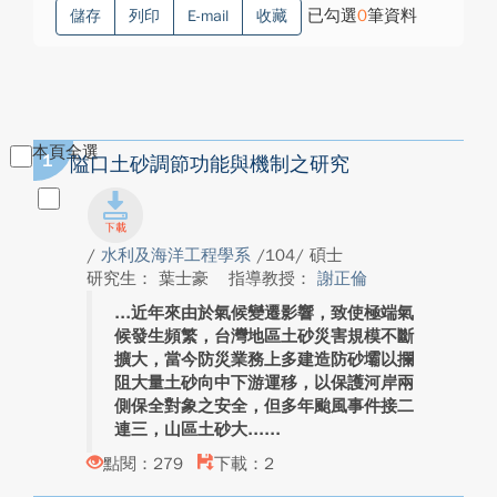
已勾選
0
筆資料
儲存
列印
E-mail
收藏
本頁全選
1
隘口土砂調節功能與機制之研究
/
水利及海洋工程學系
/104/ 碩士
研究生： 葉士豪
指導教授：
謝正倫
近年來由於氣候變遷影響，致使極端氣
候發生頻繁，台灣地區土砂災害規模不斷
擴大，當今防災業務上多建造防砂壩以攔
阻大量土砂向中下游運移，以保護河岸兩
側保全對象之安全，但多年颱風事件接二
連三，山區土砂大...
點閱：279
下載：2