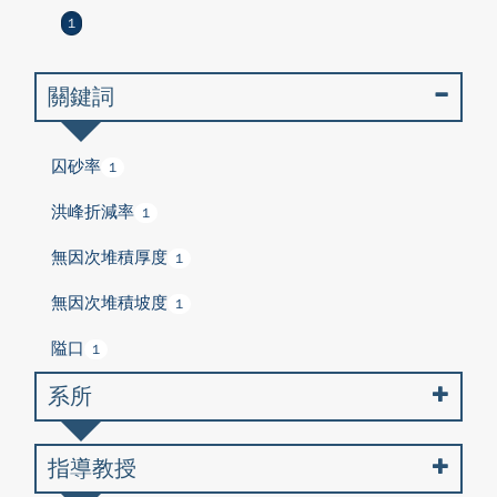
1
關鍵詞
囚砂率
1
洪峰折減率
1
無因次堆積厚度
1
無因次堆積坡度
1
隘口
1
系所
指導教授