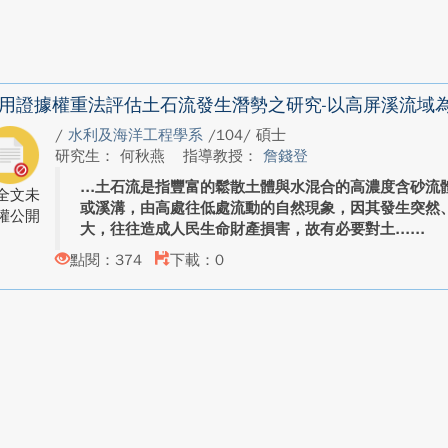
用證據權重法評估土石流發生潛勢之研究-以高屏溪流域
/
水利及海洋工程學系
/104/ 碩士
研究生： 何秋燕
指導教授：
詹錢登
土石流是指豐富的鬆散土體與水混合的高濃度含砂流
全文未
或溪溝，由高處往低處流動的自然現象，因其發生突然
權公開
大，往往造成人民生命財產損害，故有必要對土...
點閱：374
下載：0