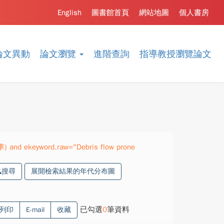
English
圖書館首頁
網站地圖
個人書房
論文異動
論文瀏覽
進階查詢
指導教授瀏覽論文
準) and ekeyword.raw="Debris flow prone
搜尋
展開檢索結果的年代分布圖
已勾選
0
筆資料
列印
E-mail
收藏