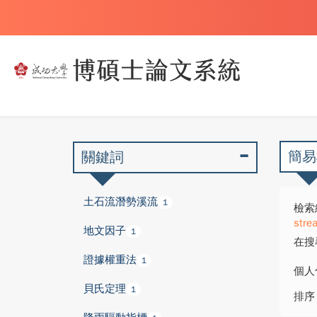
簡易
關鍵詞
土石流潛勢溪流
1
檢索
stre
地文因子
1
在搜
證據權重法
1
個人
貝氏定理
1
排序