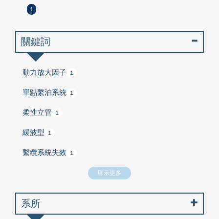
1
關鍵詞
動力放大因子
1
單點繫泊系統
1
柔性立管
1
緩波型
1
繫纜系統失效
1
顯示更多
系所