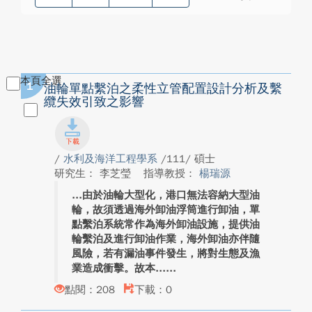
本頁全選
1
油輪單點繫泊之柔性立管配置設計分析及繫
纜失效引致之影響
/
水利及海洋工程學系
/111/ 碩士
研究生： 李芝瑩
指導教授：
楊瑞源
由於油輪大型化，港口無法容納大型油
輪，故須透過海外卸油浮筒進行卸油，單
點繫泊系統常作為海外卸油設施，提供油
輪繫泊及進行卸油作業，海外卸油亦伴隨
風險，若有漏油事件發生，將對生態及漁
業造成衝擊。故本...
點閱：208
下載：0