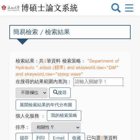
選
單
切
換
簡易檢索 / 檢索結果
檢索結果：共
1
筆資料 檢索策略：
"Department of
Hydraulic ".edept (精準) and ekeyword.raw="DAF"
and ekeyword.raw="steep wave"
在搜尋的結果範圍內查詢：
搜尋
展開檢索結果的年代分布圖
我的檢索策略
個人化服務
：
排序：
已勾選
0
筆資料
儲存
列印
E-mail
收藏