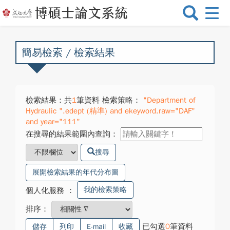
選
單
切
換
簡易檢索 / 檢索結果
檢索結果：共
1
筆資料 檢索策略：
"Department of
Hydraulic ".edept (精準) and ekeyword.raw="DAF"
and year="111"
在搜尋的結果範圍內查詢：
搜尋
展開檢索結果的年代分布圖
我的檢索策略
個人化服務
：
排序：
已勾選
0
筆資料
儲存
列印
E-mail
收藏