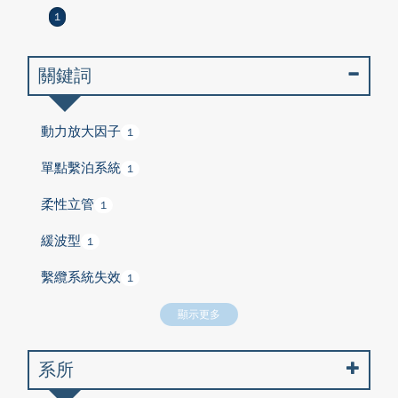
1
關鍵詞
動力放大因子
1
單點繫泊系統
1
柔性立管
1
緩波型
1
繫纜系統失效
1
顯示更多
系所