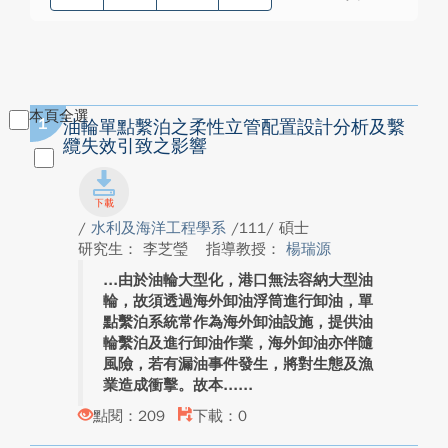
本頁全選
1
油輪單點繫泊之柔性立管配置設計分析及繫
纜失效引致之影響
/
水利及海洋工程學系
/111/ 碩士
研究生： 李芝瑩
指導教授：
楊瑞源
由於油輪大型化，港口無法容納大型油
輪，故須透過海外卸油浮筒進行卸油，單
點繫泊系統常作為海外卸油設施，提供油
輪繫泊及進行卸油作業，海外卸油亦伴隨
風險，若有漏油事件發生，將對生態及漁
業造成衝擊。故本...
點閱：209
下載：0