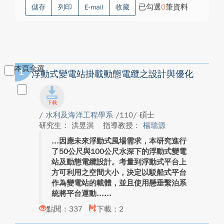
已勾選
0
筆資料
儲存
列印
E-mail
收藏
本頁全選
1
浮動式變電站掛載動態電纜之設計與優化
/
水利及海洋工程學系
/110/ 碩士
研究生： 洪昱淇
指導教授：
楊瑞源
因應未來浮動式風場需求，本研究進行
了50公尺與100公尺水深下的浮動式變電
站及動態電纜設計。考量到浮動式平台上
方可利用之空間大小，決定以駁船式平台
作為變電站的載體，並且使用懸垂繫泊系
統將平台運動...
點閱：337
下載：2