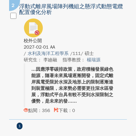
2
浮動式離岸風場陣列機組之懸浮式動態電纜
配置優化分析
校外公開
2027-02-01 AA
/
水利及海洋工程學系
/111/ 碩士
研究生： 李廸融
指導教授：
楊瑞源
因應淨零碳排政策，政府積極發展綠色
能源，隨著未來風場逐漸開發，固定式離
岸風電受限於水深及地形上的限制逐漸達
到裝置極限，未來勢必需要更往深水區發
展，浮動式平台具有較不受到水深限制之
優勢，是未來的發...
點閱：356
下載：0
1