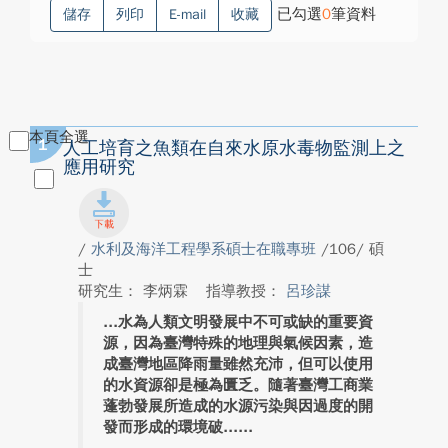
已勾選
0
筆資料
儲存
列印
E-mail
收藏
本頁全選
1
人工培育之魚類在自來水原水毒物監測上之
應用研究
/
水利及海洋工程學系碩士在職專班
/106/ 碩
士
研究生： 李炳霖
指導教授：
呂珍謀
水為人類文明發展中不可或缺的重要資
源，因為臺灣特殊的地理與氣候因素，造
成臺灣地區降雨量雖然充沛，但可以使用
的水資源卻是極為匱乏。隨著臺灣工商業
蓬勃發展所造成的水源污染與因過度的開
發而形成的環境破...