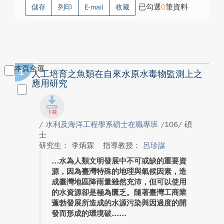
已勾選
0
筆資料
儲存
列印
E-mail
收藏
本頁全選
1
人工培育之魚類在自來水原水毒物監測上之
應用研究
/
水利及海洋工程學系碩士在職專班
/106/ 碩
士
研究生： 李炳霖
指導教授：
呂珍謀
水為人類文明發展中不可或缺的重要資
源，因為臺灣特殊的地理與氣候因素，造
成臺灣地區降雨量雖然充沛，但可以使用
的水資源卻是極為匱乏。隨著臺灣工商業
蓬勃發展所造成的水源污染與因過度的開
發而形成的環境破...