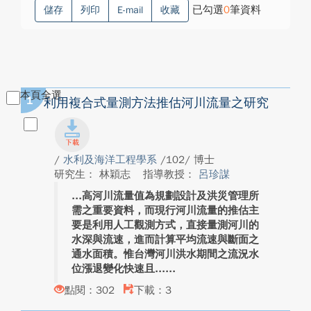
已勾選
0
筆資料
儲存
列印
E-mail
收藏
本頁全選
1
利用複合式量測方法推估河川流量之研究
/
水利及海洋工程學系
/102/ 博士
研究生： 林穎志
指導教授：
呂珍謀
高河川流量值為規劃設計及洪災管理所
需之重要資料，而現行河川流量的推估主
要是利用人工觀測方式，直接量測河川的
水深與流速，進而計算平均流速與斷面之
通水面積。惟台灣河川洪水期間之流況水
位漲退變化快速且...
點閱：302
下載：3