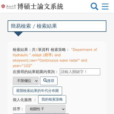
選
單
切
換
簡易檢索 / 檢索結果
檢索結果：共
1
筆資料 檢索策略：
"Department of
Hydraulic ".edept (精準) and
ekeyword.raw="Continuous wave radar" and
year="102"
在搜尋的結果範圍內查詢：
搜尋
展開檢索結果的年代分布圖
我的檢索策略
個人化服務
：
排序：