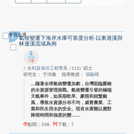
本頁全選
1
氣候變遷下海岸水庫可靠度分析-以東港溪與
林邊溪流域為例
/
水利及海洋工程學系
/112/ 碩士
研究生： 于沛雅
指導教授：
張駿暉
隨著全球氣候變遷加劇，台灣面臨嚴峻
的水資源管理挑戰。氣候變遷引發的極端
天氣事件，如長期乾旱、豪雨和頻繁颱
風，導致水資源分布不均，威脅農業、工
業和民生用水的安全。現有水庫難以應對
降雨時間和強度的變...
點閱：248
下載：7