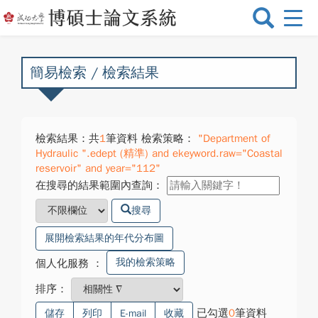
選
單
切
換
簡易檢索 / 檢索結果
檢索結果：共
1
筆資料 檢索策略：
"Department of
Hydraulic ".edept (精準) and ekeyword.raw="Coastal
reservoir" and year="112"
在搜尋的結果範圍內查詢：
搜尋
展開檢索結果的年代分布圖
我的檢索策略
個人化服務
：
排序：
已勾選
0
筆資料
儲存
列印
E-mail
收藏