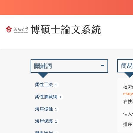
簡易
關鍵詞
柔性工法
1
檢索
ekey
柔性攔截網
1
在搜
海岸侵蝕
1
個人
海岸保護
1
排序