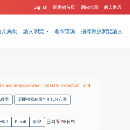
English
圖書館首頁
網站地圖
個人書房
論文異動
論文瀏覽
進階查詢
指導教授瀏覽論文
準) and ekeyword.raw="Coastal protection" and
搜尋
展開檢索結果的年代分布圖
已勾選
0
筆資料
列印
E-mail
收藏