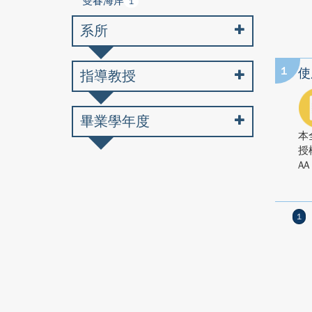
雙春海岸
1
系所
1
使
指導教授
畢業學年度
本
授
AA
1