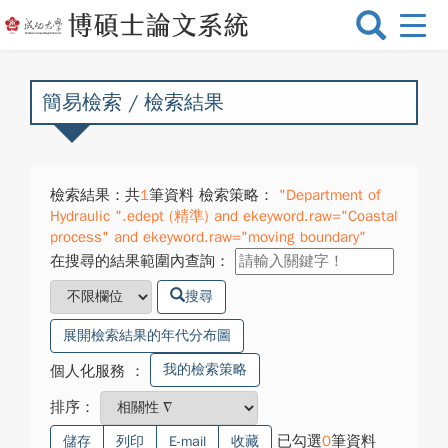
選
單
切
換
簡易檢索 / 檢索結果
檢索結果：共
1
筆資料 檢索策略：
"Department of
Hydraulic ".edept (精準) and ekeyword.raw="Coastal
process" and ekeyword.raw="moving boundary"
在搜尋的結果範圍內查詢：
搜尋
展開檢索結果的年代分布圖
我的檢索策略
個人化服務
：
排序：
已勾選
0
筆資料
儲存
列印
E-mail
收藏