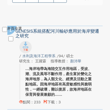
本頁全選
1
GENESIS系統搭配河川輸砂應用於海岸變遷
之研究
/
水利及海洋工程學系
/94/ 碩士
研究生： 王躍霖
指導教授：
顏沛華
海岸地帶為海陸交互作用地區，受波、
潮、流及風等不斷作用，產生富於變化之
海岸地形，為人類文化、經濟及活動之重
點地區。因海岸地區有高度敏感性與脆弱
性，一經破壞，難以復原，故海岸地區在
保育與發展兼顧的...
點閱：233
下載：3