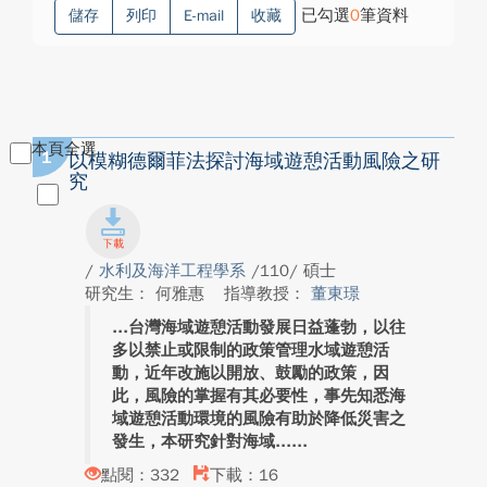
已勾選
0
筆資料
儲存
列印
E-mail
收藏
本頁全選
1
以模糊德爾菲法探討海域遊憩活動風險之研
究
/
水利及海洋工程學系
/110/ 碩士
研究生： 何雅惠
指導教授：
董東璟
台灣海域遊憩活動發展日益蓬勃，以往
多以禁止或限制的政策管理水域遊憩活
動，近年改施以開放、鼓勵的政策，因
此，風險的掌握有其必要性，事先知悉海
域遊憩活動環境的風險有助於降低災害之
發生，本研究針對海域...
點閱：332
下載：16