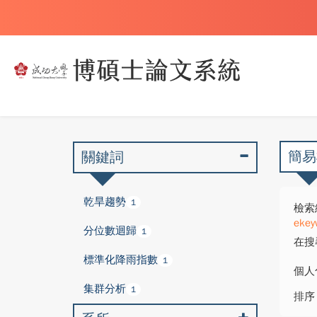
簡易
關鍵詞
乾旱趨勢
1
檢索
ekey
分位數迴歸
1
在搜
標準化降雨指數
1
個人
集群分析
1
排序