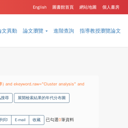
English
圖書館首頁
網站地圖
個人書房
論文異動
論文瀏覽
進階查詢
指導教授瀏覽論文
準) and ekeyword.raw="Cluster analysis" and
搜尋
展開檢索結果的年代分布圖
已勾選
0
筆資料
列印
E-mail
收藏