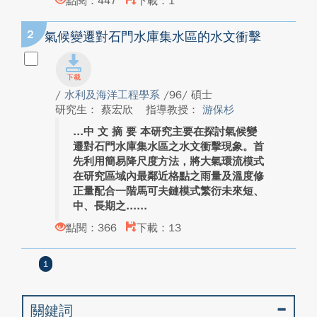
點閱：447
下載：1
2
氣候變遷對石門水庫集水區的水文衝擊
/
水利及海洋工程學系
/96/ 碩士
研究生： 蔡宏欣
指導教授：
游保杉
中 文 摘 要 本研究主要在探討氣候變
遷對石門水庫集水區之水文衝擊現象。首
先利用簡易降尺度方法，將大氣環流模式
在研究區域內最鄰近格點之雨量及溫度修
正量配合一階馬可夫鏈模式繁衍未來短、
中、長期之...
點閱：366
下載：13
1
關鍵詞