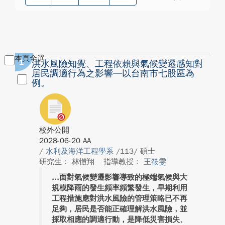
本頁全選
1
洪水風險知覺、工程依賴與氣候變遷感知對
居民調適行為之影響—以台南市七股區為
例。
校外公開
2028-06-20 AA
/
水利及海洋工程學系
/113/ 碩士
研究生： 林愷翔
指導教授：
王筱雯
面對氣候變遷影響導致的極端氣候與大
規模降雨的發生頻率頻繁發生，早期利用
工程措施應對洪水風險的管理策略已不再
足夠，居民是否能正確理解洪水風險，並
採取相應的調適行動，是降低災害損失、