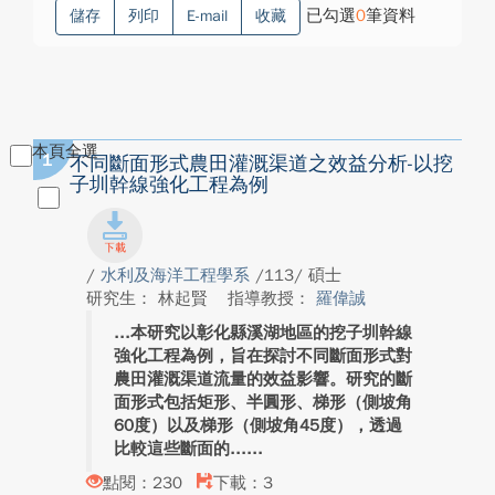
已勾選
0
筆資料
儲存
列印
E-mail
收藏
本頁全選
1
不同斷面形式農田灌溉渠道之效益分析-以挖
子圳幹線強化工程為例
/
水利及海洋工程學系
/113/ 碩士
研究生： 林起賢
指導教授：
羅偉誠
本研究以彰化縣溪湖地區的挖子圳幹線
強化工程為例，旨在探討不同斷面形式對
農田灌溉渠道流量的效益影響。研究的斷
面形式包括矩形、半圓形、梯形（側坡角
60度）以及梯形（側坡角45度），透過
比較這些斷面的...
點閱：230
下載：3