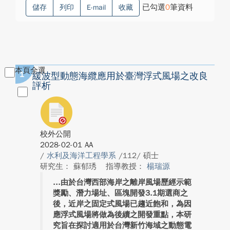
已勾選
0
筆資料
儲存
列印
E-mail
收藏
本頁全選
1
緩波型動態海纜應用於臺灣浮式風場之改良
評析
校外公開
2028-02-01 AA
/
水利及海洋工程學系
/112/ 碩士
研究生： 蘇郁琇
指導教授：
楊瑞源
由於台灣西部海岸之離岸風場歷經示範
獎勵、潛力場址、區塊開發3.1期選商之
後，近岸之固定式風場已趨近飽和，為因
應浮式風場將做為後續之開發重點，本研
究旨在探討適用於台灣新竹海域之動態電