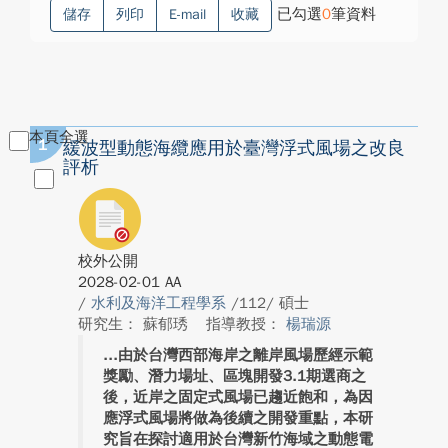
已勾選
0
筆資料
儲存
列印
E-mail
收藏
本頁全選
1
緩波型動態海纜應用於臺灣浮式風場之改良
評析
校外公開
2028-02-01 AA
/
水利及海洋工程學系
/112/ 碩士
研究生： 蘇郁琇
指導教授：
楊瑞源
由於台灣西部海岸之離岸風場歷經示範
獎勵、潛力場址、區塊開發3.1期選商之
後，近岸之固定式風場已趨近飽和，為因
應浮式風場將做為後續之開發重點，本研
究旨在探討適用於台灣新竹海域之動態電