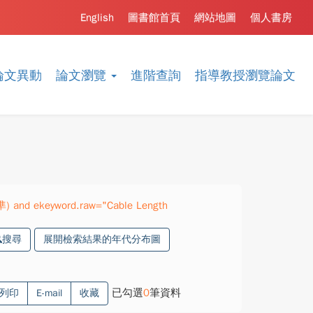
English
圖書館首頁
網站地圖
個人書房
論文異動
論文瀏覽
進階查詢
指導教授瀏覽論文
準) and ekeyword.raw="Cable Length
搜尋
展開檢索結果的年代分布圖
已勾選
0
筆資料
列印
E-mail
收藏