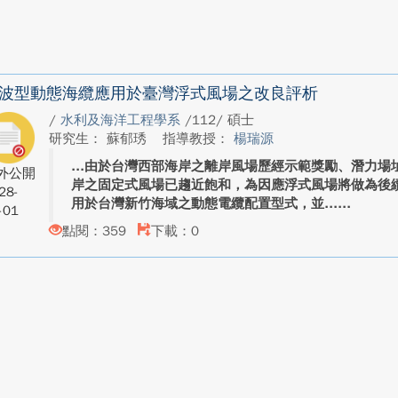
波型動態海纜應用於臺灣浮式風場之改良評析
/
水利及海洋工程學系
/112/ 碩士
研究生： 蘇郁琇
指導教授：
楊瑞源
由於台灣西部海岸之離岸風場歷經示範獎勵、潛力場址
外公開
岸之固定式風場已趨近飽和，為因應浮式風場將做為後
28-
用於台灣新竹海域之動態電纜配置型式，並...
-01
點閱：359
下載：0