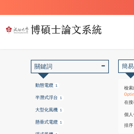
簡易
關鍵詞
動態電纜
1
檢索
Opti
半潛式浮台
1
在搜
大型化風機
1
個人
懸垂式電纜
1
排序