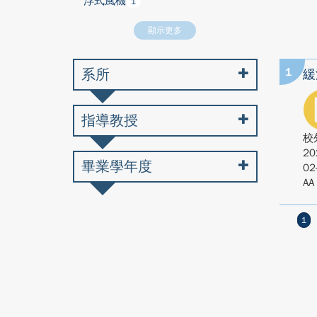
浮式風機
1
顯示更多
系所
1
緩
指導教授
校
20
畢業學年度
02
AA
1