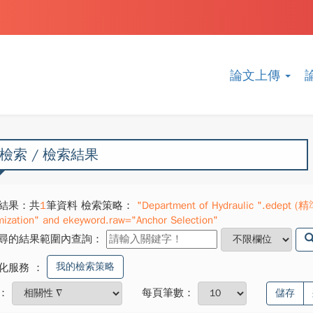
論文上傳
檢索 / 檢索結果
結果：共
1
筆資料 檢索策略：
"Department of Hydraulic ".edept (精
mization" and ekeyword.raw="Anchor Selection"
尋的結果範圍內查詢：
我的檢索策略
化服務
：
：
每頁筆數：
儲存