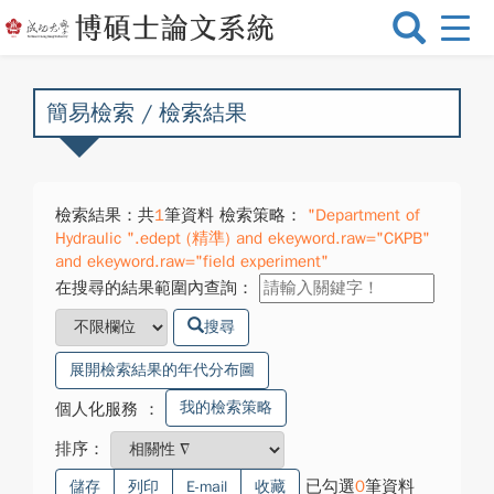
選
單
切
換
簡易檢索 / 檢索結果
檢索結果：共
1
筆資料 檢索策略：
"Department of
Hydraulic ".edept (精準) and ekeyword.raw="CKPB"
and ekeyword.raw="field experiment"
在搜尋的結果範圍內查詢：
搜尋
展開檢索結果的年代分布圖
我的檢索策略
個人化服務
：
排序：
已勾選
0
筆資料
儲存
列印
E-mail
收藏