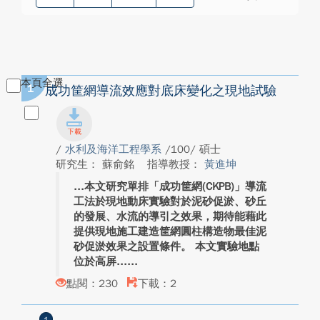
本頁全選
1
成功筐網導流效應對底床變化之現地試驗
/
水利及海洋工程學系
/100/ 碩士
研究生： 蘇俞銘
指導教授：
黃進坤
本文研究單排「成功筐網(CKPB)」導流
工法於現地動床實驗對於泥砂促淤、砂丘
的發展、水流的導引之效果，期待能藉此
提供現地施工建造筐網圓柱構造物最佳泥
砂促淤效果之設置條件。 本文實驗地點
位於高屏...
點閱：230
下載：2