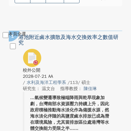
本頁全選
1
港池附近鹵水擴散及海水交換效率之數值研
究
校外公開
2028-07-21 AA
/
水利及海洋工程學系
/113/ 碩士
研究生： 温文台
指導教授：
陳佳琳
氣候變遷導致極端降雨與乾旱現象加
劇，台灣南部水資源壓力持續上升，因此
政府積極推動海水淡化作為備援水源，然
海水淡化伴隨的高鹽度鹵水排放已成為潛
在環境風險，尤其當排放區位處港灣等水
體交換能力受限之半...