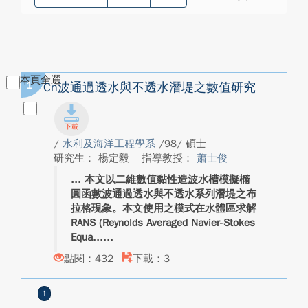
本頁全選
1
Cn波通過透水與不透水潛堤之數值研究
/
水利及海洋工程學系
/98/ 碩士
研究生： 楊定毅
指導教授：
蕭士俊
本文以二維數值黏性造波水槽模擬橢
圓函數波通過透水與不透水系列潛堤之布
拉格現象。本文使用之模式在水體區求解
RANS (Reynolds Averaged Navier-Stokes
Equa...
點閱：432
下載：3
1