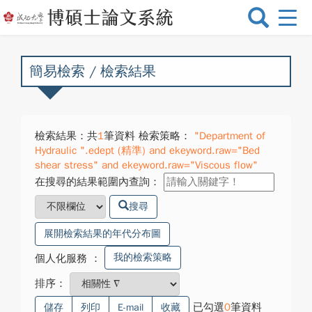
選
單
切
換
簡易檢索 / 檢索結果
檢索結果：共
1
筆資料 檢索策略：
"Department of
Hydraulic ".edept (精準) and ekeyword.raw="Bed
shear stress" and ekeyword.raw="Viscous flow"
在搜尋的結果範圍內查詢：
搜尋
展開檢索結果的年代分布圖
我的檢索策略
個人化服務
：
排序：
已勾選
0
筆資料
儲存
列印
E-mail
收藏