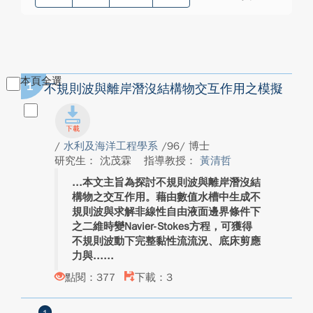
本頁全選
1
不規則波與離岸潛沒結構物交互作用之模擬
/
水利及海洋工程學系
/96/ 博士
研究生： 沈茂霖
指導教授：
黃清哲
本文主旨為探討不規則波與離岸潛沒結
構物之交互作用。藉由數值水槽中生成不
規則波與求解非線性自由液面邊界條件下
之二維時變Navier-Stokes方程，可獲得
不規則波動下完整黏性流流況、底床剪應
力與...
點閱：377
下載：3