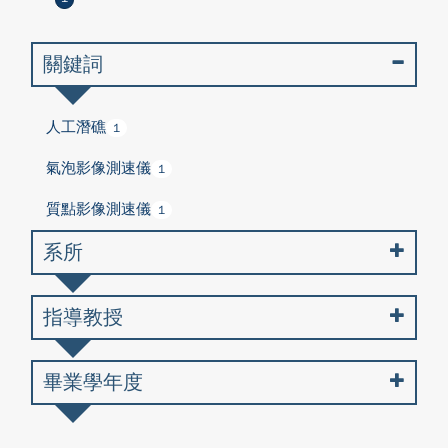
關鍵詞
人工潛礁
1
氣泡影像測速儀
1
質點影像測速儀
1
系所
指導教授
畢業學年度