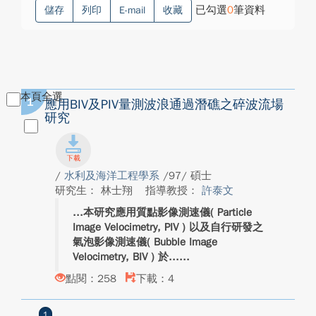
已勾選
0
筆資料
儲存
列印
E-mail
收藏
本頁全選
1
應用BIV及PIV量測波浪通過潛礁之碎波流場
研究
/
水利及海洋工程學系
/97/ 碩士
研究生： 林士翔
指導教授：
許泰文
本研究應用質點影像測速儀( Particle
Image Velocimetry, PIV ) 以及自行研發之
氣泡影像測速儀( Bubble Image
Velocimetry, BIV ) 於...
點閱：258
下載：4
1