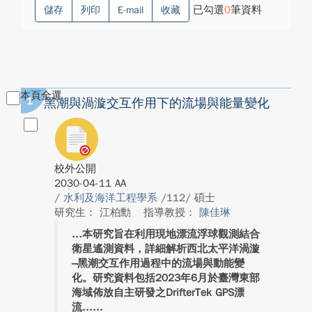
已勾選
0
筆資料
儲存
列印
E-mail
收藏
本頁全選
1
黑潮與渦漩交互作用下的流場與能量變化
校外公開
2030-04-11 AA
/
水利及海洋工程學系
/112/ 碩士
研究生： 江柏勳
指導教授：
陳佳琳
本研究旨在利用現地漂流浮球觀測結合
衛星遙測資料，詳細解析西北太平洋渦漩
–黑潮交互作用過程中的流場與動能變
化。研究資料包括2023年6月於臺灣東部
海域佈放自主研發之DrifterTek GPS漂
流...