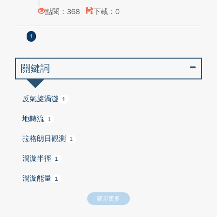
點閱：368
下載：0
1
關鍵詞
反氣旋渦漩
1
地轉流
1
拉格朗日觀測
1
渦漩半徑
1
渦漩能量
1
顯示更多