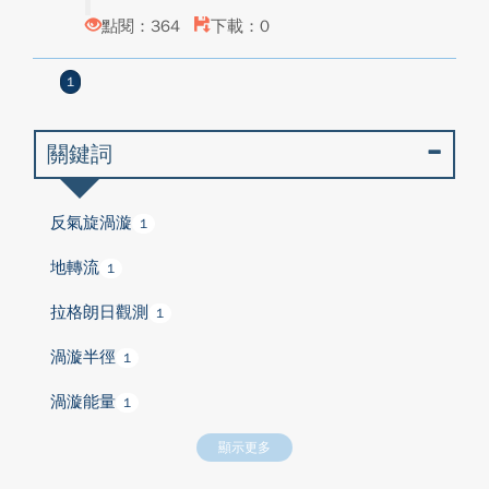
點閱：364
下載：0
1
關鍵詞
反氣旋渦漩
1
地轉流
1
拉格朗日觀測
1
渦漩半徑
1
渦漩能量
1
顯示更多