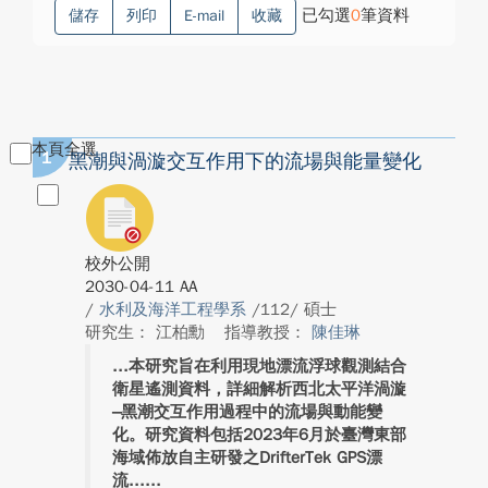
已勾選
0
筆資料
儲存
列印
E-mail
收藏
本頁全選
1
黑潮與渦漩交互作用下的流場與能量變化
校外公開
2030-04-11 AA
/
水利及海洋工程學系
/112/ 碩士
研究生： 江柏勳
指導教授：
陳佳琳
本研究旨在利用現地漂流浮球觀測結合
衛星遙測資料，詳細解析西北太平洋渦漩
–黑潮交互作用過程中的流場與動能變
化。研究資料包括2023年6月於臺灣東部
海域佈放自主研發之DrifterTek GPS漂
流...