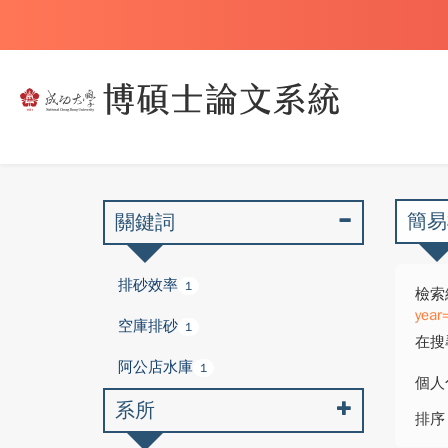
簡易
關鍵詞
排砂效率
1
檢索
year
空庫排砂
1
在搜
阿公店水庫
1
個人
系所
排序