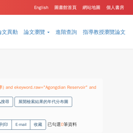
English
圖書館首頁
網站地圖
個人書房
論文異動
論文瀏覽
進階查詢
指導教授瀏覽論文
準) and ekeyword.raw="Agongdian Reservoir" and
搜尋
展開檢索結果的年代分布圖
已勾選
0
筆資料
列印
E-mail
收藏