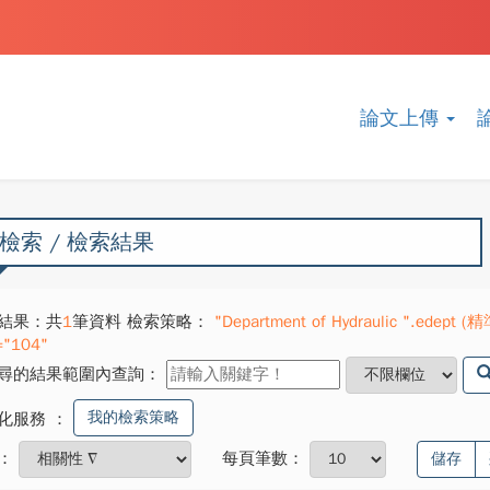
論文上傳
檢索 / 檢索結果
結果：共
1
筆資料 檢索策略：
"Department of Hydraulic ".edept (精
="104"
尋的結果範圍內查詢：
我的檢索策略
化服務
：
：
每頁筆數：
儲存