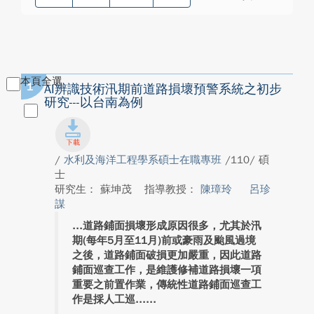
本頁全選
1
AI辨識技術汛期前道路損壞預警系統之初步
研究---以台南為例
/
水利及海洋工程學系碩士在職專班
/110/ 碩
士
研究生： 蘇坤茂
指導教授：
陳璋玲
呂珍
謀
道路鋪面損壞形成原因很多，尤其於汛
期(每年5月至11月)前或豪雨及颱風過境
之後，道路鋪面破損更加嚴重，因此道路
鋪面巡查工作，是維護修補道路損壞一項
重要之前置作業，傳統性道路鋪面巡查工
作是採人工巡...