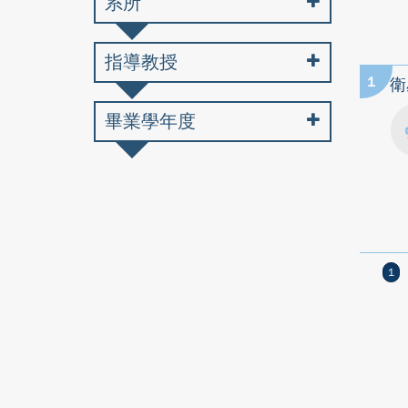
系所
指導教授
1
衛
畢業學年度
1