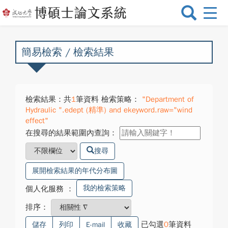
選
單
切
換
簡易檢索 / 檢索結果
檢索結果：共
1
筆資料 檢索策略：
"Department of
Hydraulic ".edept (精準) and ekeyword.raw="wind
effect"
在搜尋的結果範圍內查詢：
搜尋
展開檢索結果的年代分布圖
我的檢索策略
個人化服務
：
排序：
已勾選
0
筆資料
儲存
列印
E-mail
收藏