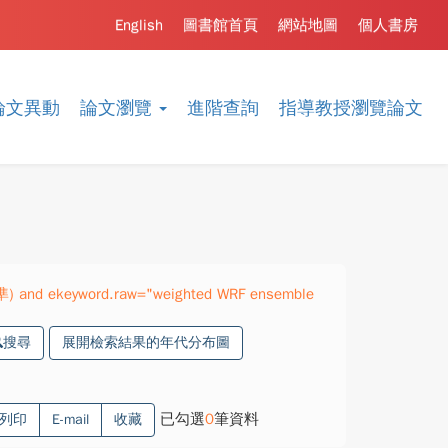
English
圖書館首頁
網站地圖
個人書房
論文異動
論文瀏覽
進階查詢
指導教授瀏覽論文
精準) and ekeyword.raw="weighted WRF ensemble
搜尋
展開檢索結果的年代分布圖
已勾選
0
筆資料
列印
E-mail
收藏