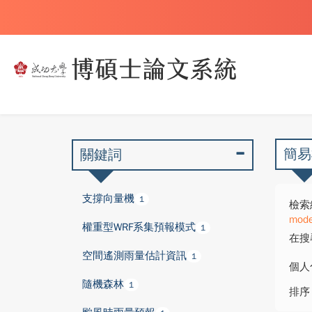
簡易
關鍵詞
支撐向量機
1
檢索
mode
權重型WRF系集預報模式
1
在搜
空間遙測雨量估計資訊
1
個人
隨機森林
1
排序