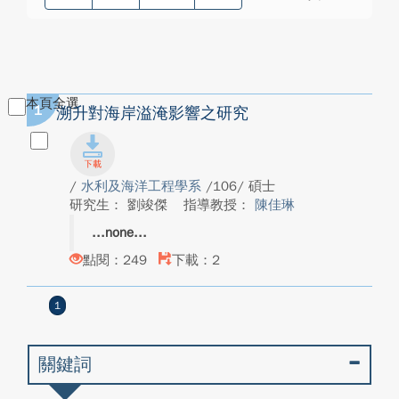
本頁全選
1
溯升對海岸溢淹影響之研究
/
水利及海洋工程學系
/106/ 碩士
研究生： 劉竣傑
指導教授：
陳佳琳
none
點閱：249
下載：2
1
關鍵詞