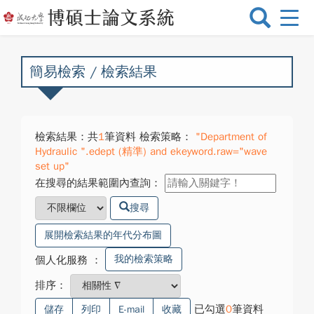
選
單
切
換
簡易檢索 / 檢索結果
檢索結果：共
1
筆資料 檢索策略：
"Department of
Hydraulic ".edept (精準) and ekeyword.raw="wave
set up"
在搜尋的結果範圍內查詢：
搜尋
展開檢索結果的年代分布圖
我的檢索策略
個人化服務
：
排序：
已勾選
0
筆資料
儲存
列印
E-mail
收藏