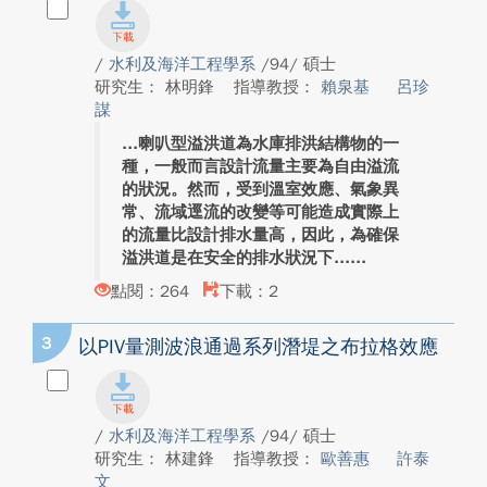
/
水利及海洋工程學系
/94/ 碩士
研究生： 林明鋒
指導教授：
賴泉基
呂珍
謀
喇叭型溢洪道為水庫排洪結構物的一
種，一般而言設計流量主要為自由溢流
的狀況。然而，受到溫室效應、氣象異
常、流域逕流的改變等可能造成實際上
的流量比設計排水量高，因此，為確保
溢洪道是在安全的排水狀況下...
點閱：264
下載：2
3
以PIV量測波浪通過系列潛堤之布拉格效應
/
水利及海洋工程學系
/94/ 碩士
研究生： 林建鋒
指導教授：
歐善惠
許泰
文