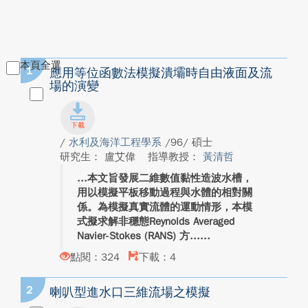
本頁全選
1
應用等位函數法模擬潰壩時自由液面及流
場的演變
/
水利及海洋工程學系
/96/ 碩士
研究生： 盧艾偉
指導教授：
黃清哲
本文旨發展二維數值黏性造波水槽，
用以模擬平板移動過程與水體的相對關
係。為模擬真實流體的運動情形，本模
式擬求解非穩態Reynolds Averaged
Navier-Stokes (RANS) 方...
點閱：324
下載：4
2
喇叭型進水口三維流場之模擬