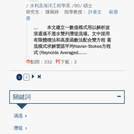
/
水利及海洋工程學系
/90/ 碩士
研究生： 陳琬婷
指導教授：
許泰文
歐善
惠
本文建立一數值模式用以解析波
浪通過不透水雙列潛堤流場。文中採用
有限體積法和高度函數法配合雙方程 紊
流模式求解雷諾平均Navier-Stokes方程
式 (Reynolds Averaged...
點閱：332
下載：3
1
2
關鍵詞
渦流
9
潛堤
3