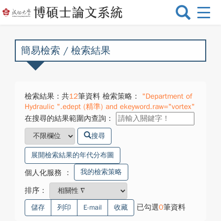
選
單
切
換
簡易檢索 / 檢索結果
檢索結果：共
12
筆資料 檢索策略：
"Department of
Hydraulic ".edept (精準) and ekeyword.raw="vortex"
在搜尋的結果範圍內查詢：
搜尋
展開檢索結果的年代分布圖
我的檢索策略
個人化服務
：
排序：
已勾選
0
筆資料
儲存
列印
E-mail
收藏