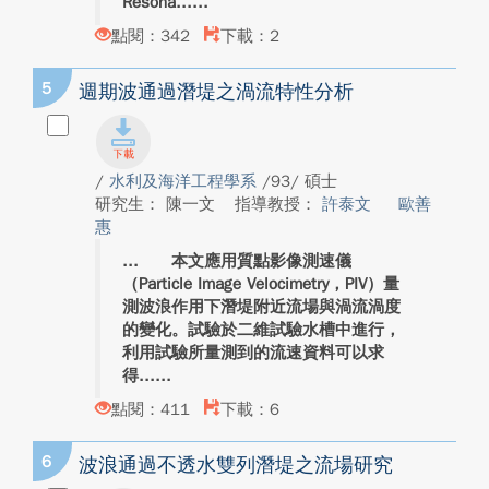
Resona...
點閱：342
下載：2
5
週期波通過潛堤之渦流特性分析
/
水利及海洋工程學系
/93/ 碩士
研究生： 陳一文
指導教授：
許泰文
歐善
惠
本文應用質點影像測速儀
（Particle Image Velocimetry，PIV）量
測波浪作用下潛堤附近流場與渦流渦度
的變化。試驗於二維試驗水槽中進行，
利用試驗所量測到的流速資料可以求
得...
點閱：411
下載：6
6
波浪通過不透水雙列潛堤之流場研究