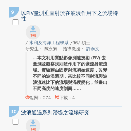
9
以PIV量測垂直射流在波浪作用下之流場特
性
/
水利及海洋工程學系
/96/ 碩士
研究生： 陳永輝
指導教授：
許泰文
本文利用質點影像測速技術 (PIV) 去
量測並觀察規則波作用下的紊流射流流
場。實驗藉由固定射流初始速度，改變
不同的波浪週期，來比較不同射流與波
浪流速比下的流場與渦度變化，並畫出
不同高度的速度剖面...
點閱：274
下載：4
10
波浪通過系列潛堤之流場研究