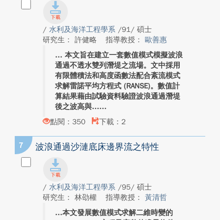
/
水利及海洋工程學系
/91/ 碩士
研究生： 許健略
指導教授：
歐善惠
本文旨在建立一套數值模式模擬波浪
通過不透水雙列潛堤之流場。文中採用
有限體積法和高度函數法配合紊流模式
求解雷諾平均方程式 (RANSE)。數值計
算結果藉由試驗資料驗證波浪通過潛堤
後之波高與...
點閱：350
下載：2
7
波浪通過沙漣底床邊界流之特性
/
水利及海洋工程學系
/95/ 碩士
研究生： 林劭權
指導教授：
黃清哲
本文發展數值模式求解二維時變的