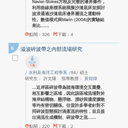
Navier-Stokes方程及完整的邊界條件，
利用曲線座標系統模擬沙漣底床並探討
波浪通過沙漣底床邊界層流之運動特
性。數值模式與Marin (2004)的實驗結
果比...
點閱：326
下載：4
8
溢波碎波帶之內部流場研究
/
水利及海洋工程學系
/94/ 碩士
研究生： 許文陽
指導教授：
黃煌煇
近岸區碎波帶為陸海環境交互重疊、
相互影響之區域，因此該區域流場對於
海岸結構物、懸浮物、漂砂與濃度擴散
等均有密切關係。往昔許多學者針對不
同碎波型態探討渦紊流的特性，並且提
出渦流生成機制、碎波帶之流...
點閱：220
下載：2