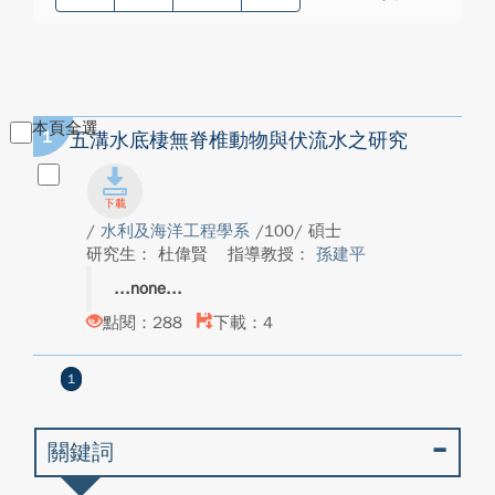
本頁全選
1
五溝水底棲無脊椎動物與伏流水之研究
/
水利及海洋工程學系
/100/ 碩士
研究生： 杜偉賢
指導教授：
孫建平
none
點閱：288
下載：4
1
關鍵詞