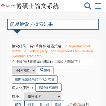
選
單
切
換
簡易檢索 / 檢索結果
檢索結果：共
1
筆資料 檢索策略：
"Department of
Hydraulic ".edept (精準) and ekeyword.raw="vertical
hydraulic gradient"
在搜尋的結果範圍內查詢：
搜尋
展開檢索結果的年代分布圖
我的檢索策略
個人化服務
：
排序：
已勾選
0
筆資料
儲存
列印
E-mail
收藏