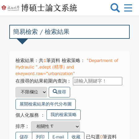
選
單
切
換
簡易檢索 / 檢索結果
檢索結果：共
1
筆資料 檢索策略：
"Department of
Hydraulic ".edept (精準) and
ekeyword.raw="urbanization"
在搜尋的結果範圍內查詢：
搜尋
展開檢索結果的年代分布圖
我的檢索策略
個人化服務
：
排序：
已勾選
0
筆資料
儲存
列印
E-mail
收藏