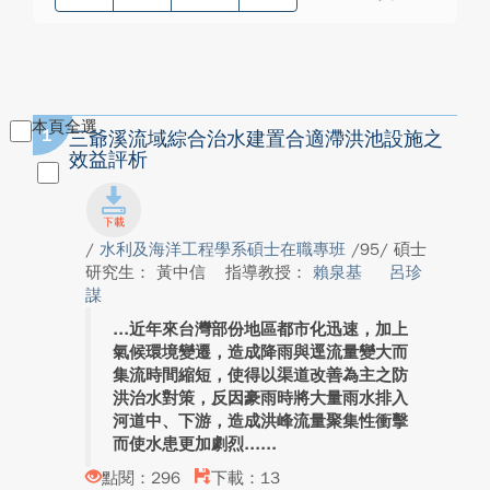
本頁全選
1
三爺溪流域綜合治水建置合適滯洪池設施之
效益評析
/
水利及海洋工程學系碩士在職專班
/95/ 碩士
研究生： 黃中信
指導教授：
賴泉基
呂珍
謀
近年來台灣部份地區都市化迅速，加上
氣候環境變遷，造成降雨與逕流量變大而
集流時間縮短，使得以渠道改善為主之防
洪治水對策，反因豪雨時將大量雨水排入
河道中、下游，造成洪峰流量聚集性衝擊
而使水患更加劇烈...
點閱：296
下載：13