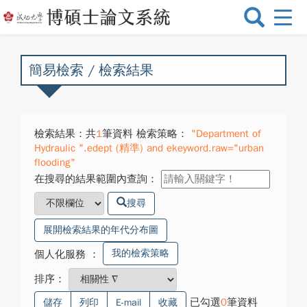
選
單
切
換
簡易檢索 / 檢索結果
檢索結果：共
1
筆資料 檢索策略：
"Department of
Hydraulic ".edept (精準) and ekeyword.raw="urban
flooding"
在搜尋的結果範圍內查詢：
搜尋
展開檢索結果的年代分布圖
我的檢索策略
個人化服務
：
排序：
已勾選
0
筆資料
儲存
列印
E-mail
收藏