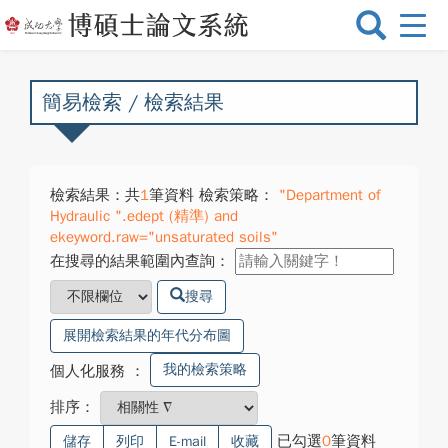
選
單
切
換
簡易檢索 / 檢索結果
檢索結果：共
1
筆資料 檢索策略：
"Department of
Hydraulic ".edept (精準) and
ekeyword.raw="unsaturated soils"
在搜尋的結果範圍內查詢：
搜尋
展開檢索結果的年代分布圖
我的檢索策略
個人化服務
：
排序：
已勾選
0
筆資料
儲存
列印
E-mail
收藏