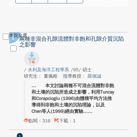
本頁全選
1
兩種非混合孔隙流體對非飽和孔隙介質沉陷
之影響
/
水利及海洋工程學系
/95/ 碩士
研究生： 董佩榕
指導教授：
羅偉誠
本文討論兩種不可混合流體對非飽
和土壤的沉陷所造成之影響，利用Tuncay
和Corapcioglu (1996)由體積平均方法推
導得到非飽和土壤的沉陷理論，以及
Chen等人(1999)經由實驗...
點閱：316
下載：1
1