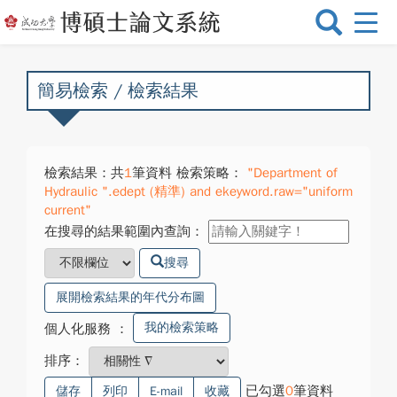
選
單
切
換
簡易檢索 / 檢索結果
檢索結果：共
1
筆資料 檢索策略：
"Department of
Hydraulic ".edept (精準) and ekeyword.raw="uniform
current"
在搜尋的結果範圍內查詢：
搜尋
展開檢索結果的年代分布圖
我的檢索策略
個人化服務
：
排序：
已勾選
0
筆資料
儲存
列印
E-mail
收藏