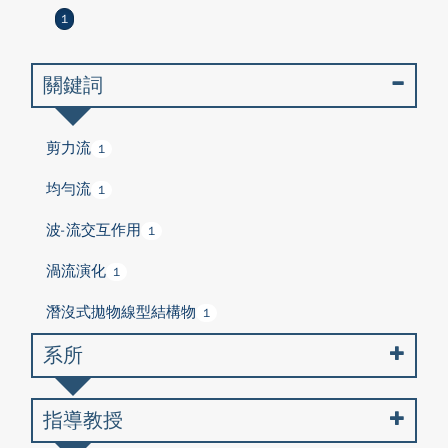
1
關鍵詞
剪力流
1
均勻流
1
波-流交互作用
1
渦流演化
1
潛沒式拋物線型結構物
1
系所
指導教授