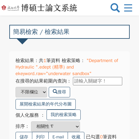
選
單
切
換
簡易檢索 / 檢索結果
檢索結果：共
1
筆資料 檢索策略：
"Department of
Hydraulic ".edept (精準) and
ekeyword.raw="underwater sandbox"
在搜尋的結果範圍內查詢：
搜尋
展開檢索結果的年代分布圖
我的檢索策略
個人化服務
：
排序：
已勾選
0
筆資料
儲存
列印
E-mail
收藏