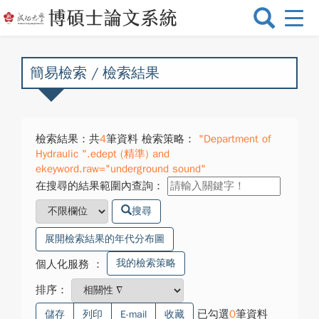
選
單
切
換
簡易檢索 / 檢索結果
檢索結果：共
4
筆資料 檢索策略：
"Department of
Hydraulic ".edept (精準) and
ekeyword.raw="underground sound"
在搜尋的結果範圍內查詢：
搜尋
展開檢索結果的年代分布圖
我的檢索策略
個人化服務
：
排序：
已勾選
0
筆資料
儲存
列印
E-mail
收藏