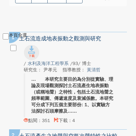
本頁全選
1
土石流造成地表振動之觀測與研究
/
水利及海洋工程學系
/93/ 博士
研究生： 尹孝元
指導教授：
黃清哲
本研究主要目的為分別從實驗、理
論及現場觀測探討土石流產生地表振動
（或稱地聲）之特性，包括土石流地聲之
頻率範圍、傳遞速度及衰減係數。本研究
可分成下列五個主要部份: 1、以實驗方
法探討石頭摩擦及...
點閱：351
下載：4
2