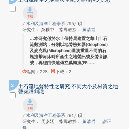
土石流產生之地聲與空氣次聲特性之比較
/
水利及海洋工程學系
/95/ 碩士
研究生： 吳稚中
指導教授：
黃清哲
本研究係於水土保持局建置之華山土石
流觀測站，分別以地聲檢知器(Geophone)
及麥克風(Microphone)量測重量不同的石
塊撞擊河床時所產生之地聲訊號及聲音訊
號，再經由快速傅立葉轉換(FF...
點閱：228
下載：2
3
土石流地聲特性之研究-不同大小及材質之地
聲頻譜判識
/
水利及海洋工程學系
/91/ 碩士
研究生： 周彥廷
指導教授：
黃清哲
謝正
倫