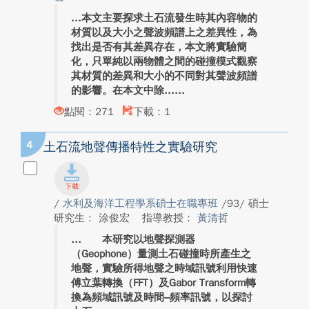
本文主要探求土石流發生時其內容物的
材質以及大小之聲波頻譜上之差異性，為
找出是否有其差異存在，本文將實驗簡
化，只單純以兩物體之間的碰撞模式觀察
其材質的差異和大小的不同對其聲波頻譜
的影響。在本文中除...
點閱：271
下載：1
4
土石流地聲傳播特性之實驗研究
/
水利及海洋工程學系碩士在職專班
/93/ 碩士
研究生： 涂俊宏
指導教授：
黃清哲
本研究以地聲探測器
（Geophone）量測土石碰撞時所產生之
地聲，實驗所得地聲之時域訊號利用快速
傅立葉轉換（FFT）及Gabor Transform轉
換為頻域訊號及時間–頻率訊號，以探討